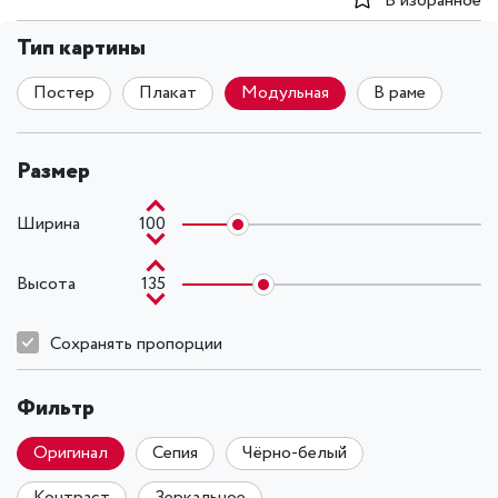
В избранное
Тип картины
Постер
Плакат
Модульная
В раме
Размер
Ширина
100
Высота
135
Сохранять пропорции
Фильтр
Оригинал
Сепия
Чёрно-белый
Контраст
Зеркальное