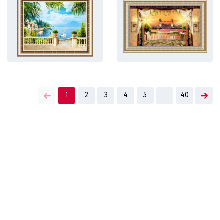
1
2
3
4
5
...
40