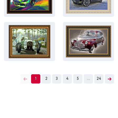
1
2
3
4
5
...
24