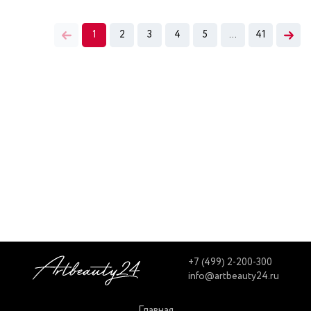
1
2
3
4
5
...
41
+7 (499) 2-200-300
info@artbeauty24.ru
Главная