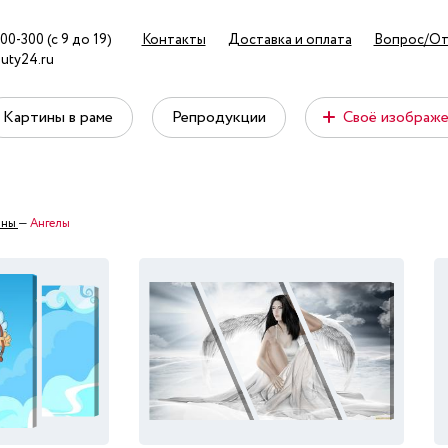
00-300 (с 9 до 19)
Контакты
Доставка и оплата
Вопрос/От
uty24.ru
Картины в раме
Репродукции
Своё изображ
ины
—
Ангелы