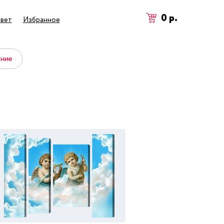
0
р.
вет
Избранное
ение